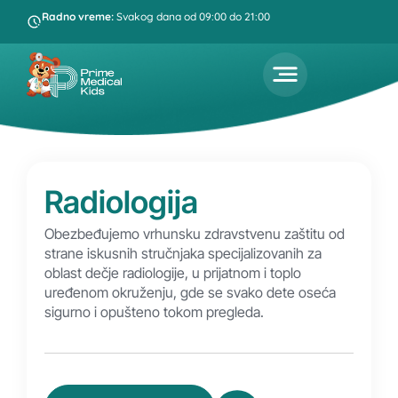
Radno vreme:
Svakog dana od 09:00 do 21:00
Radiologija
Obezbeđujemo vrhunsku zdravstvenu zaštitu od
strane iskusnih stručnjaka specijalizovanih za
oblast dečje radiologije, u prijatnom i toplo
uređenom okruženju, gde se svako dete oseća
sigurno i opušteno tokom pregleda.