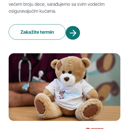
većem broju dece, sarađujemo sa svim vodećim
osiguravajućim kućama.
Zakažite termin