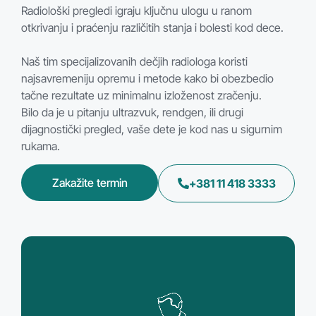
Radiološki pregledi igraju ključnu ulogu u ranom
otkrivanju i praćenju različitih stanja i bolesti kod dece.
Naš tim specijalizovanih dečjih radiologa koristi
najsavremeniju opremu i metode kako bi obezbedio
tačne rezultate uz minimalnu izloženost zračenju.
Bilo da je u pitanju ultrazvuk, rendgen, ili drugi
dijagnostički pregled, vaše dete je kod nas u sigurnim
rukama.
Zakažite termin
+381 11 418 3333