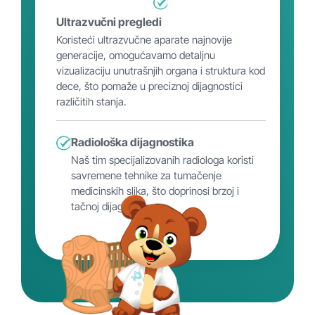
Ultrazvučni pregledi
Koristeći ultrazvučne aparate najnovije
generacije, omogućavamo detaljnu
vizualizaciju unutrašnjih organa i struktura kod
dece, što pomaže u preciznoj dijagnostici
različitih stanja.
Radiološka dijagnostika
Naš tim specijalizovanih radiologa koristi
savremene tehnike za tumačenje
medicinskih slika, što doprinosi brzoj i
tačnoj dijagnozi.