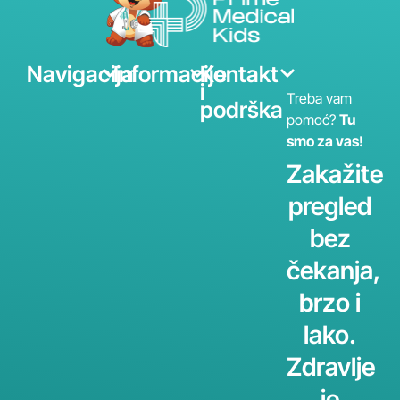
Navigacija
Informacije
Kontakt
i
Treba vam
podrška
pomoć?
Tu
smo za vas!
Zakažite
pregled
bez
čekanja,
brzo i
lako.
Zdravlje
je