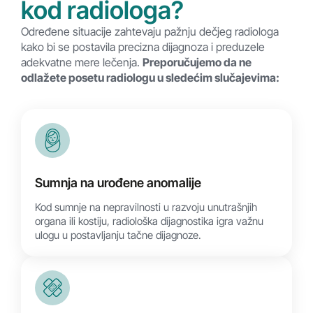
kod radiologa?
Određene situacije zahtevaju pažnju dečjeg radiologa
kako bi se postavila precizna dijagnoza i preduzele
adekvatne mere lečenja.
Preporučujemo da ne
odlažete posetu radiologu u sledećim slučajevima:
Sumnja na urođene anomalije
Kod sumnje na nepravilnosti u razvoju unutrašnjih
organa ili kostiju, radiološka dijagnostika igra važnu
ulogu u postavljanju tačne dijagnoze.