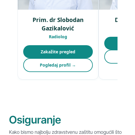
Prim. dr Slobodan
Dr Zori
Gazikalović
Ra
Radiolog
Zakaži
Zakažite pregled
Pogled
Pogledaj profil →
Osiguranje
Kako bismo najbolju zdravstvenu zaštitu omogućili što