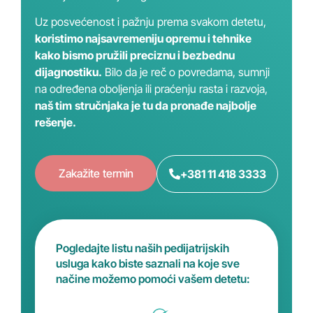
Uz posvećenost i pažnju prema svakom detetu,
koristimo najsavremeniju opremu i tehnike
kako bismo pružili preciznu i bezbednu
dijagnostiku.
Bilo da je reč o povredama, sumnji
na određena oboljenja ili praćenju rasta i razvoja,
naš tim
stručnjaka je tu da pronađe najbolje
rešenje.
Zakažite termin
+381 11 418 3333
Pogledajte listu naših pedijatrijskih
usluga kako biste saznali na koje sve
načine možemo pomoći vašem detetu: