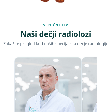
STRUČNI TIM
Naši dečji radiolozi
Zakažite pregled kod naših specijalista dečje radiologije