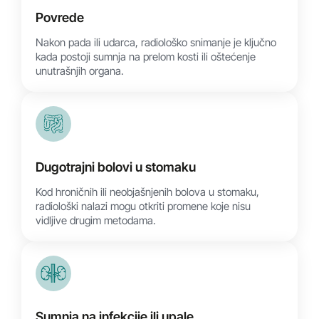
Povrede
Nakon pada ili udarca, radiološko snimanje je ključno
kada postoji sumnja na prelom kosti ili oštećenje
unutrašnjih organa.
Dugotrajni bolovi u stomaku
Kod hroničnih ili neobjašnjenih bolova u stomaku,
radiološki nalazi mogu otkriti promene koje nisu
vidljive drugim metodama.
Sumnja na infekcije ili upale