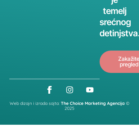
temelj
srećnog
detinjstva
Zakažit
pregled
Web dizajn i izrada sajta:
The Choice Marketing Agencija
©
2025