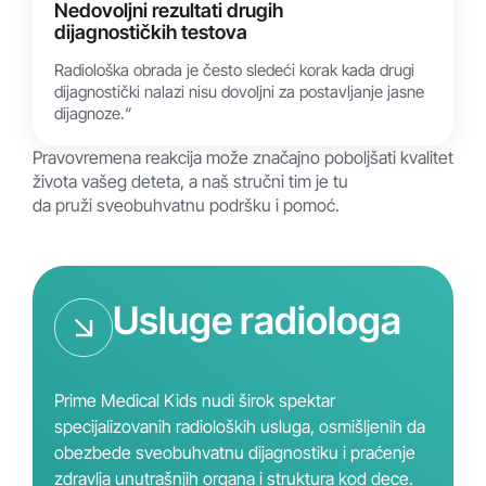
Nedovoljni rezultati drugih
dijagnostičkih testova
Radiološka obrada je često sledeći korak kada drugi
dijagnostički nalazi nisu dovoljni za postavljanje jasne
dijagnoze.“
Pravovremena reakcija može značajno poboljšati kvalitet
života vašeg deteta, a naš stručni tim je tu
da pruži sveobuhvatnu podršku i pomoć.
Usluge radiologa
Prime Medical Kids nudi širok spektar
specijalizovanih radioloških usluga, osmišljenih da
obezbede sveobuhvatnu dijagnostiku i praćenje
zdravlja unutrašnjih organa i struktura kod dece.