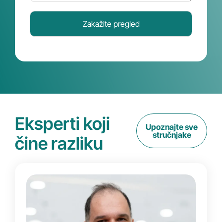
Eksperti koji
Upoznajte sve
stručnjake
čine razliku