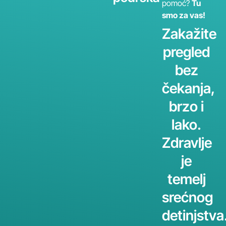
pomoć?
Tu
smo za vas!
Zakažite
pregled
bez
čekanja,
brzo i
lako.
Zdravlje
je
temelj
srećnog
detinjstva