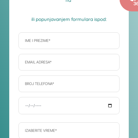
na
3
ili popunjavanjem formulara ispod: