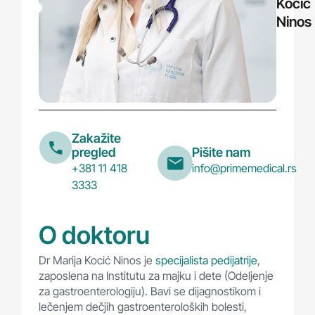
Kocić
Ninos
Zakažite
pregled
Pišite nam
+381 11 418
info@primemedical.rs
3333
O doktoru
Dr Marija Kocić Ninos je
specijalista pedijatrije
,
zaposlena na Institutu za majku i dete (Odeljenje
za gastroenterologiju). Bavi se dijagnostikom i
lečenjem dečjih gastroenteroloških bolesti,