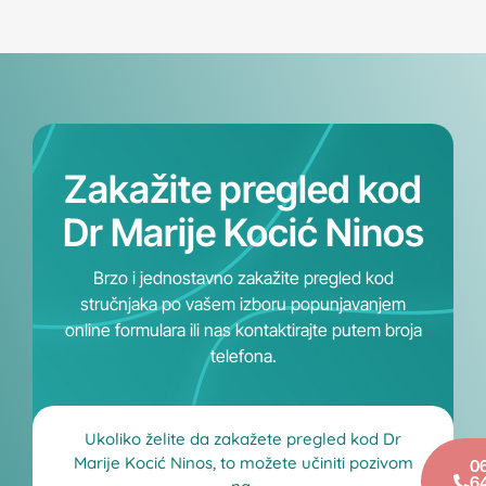
Zakažite pregled kod
Dr Marije Kocić Ninos
Brzo i jednostavno zakažite pregled kod
stručnjaka po vašem izboru popunjavanjem
online formulara ili nas kontaktirajte putem broja
telefona.
Ukoliko želite da zakažete pregled kod Dr
Marije Kocić Ninos, to možete učiniti pozivom
0
6