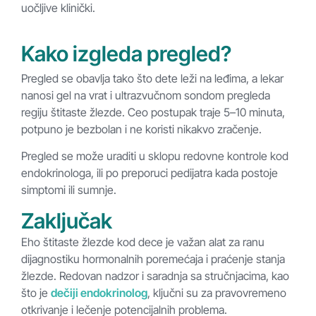
uočljive klinički.
Kako izgleda pregled?
Pregled se obavlja tako što dete leži na leđima, a lekar
nanosi gel na vrat i ultrazvučnom sondom pregleda
regiju štitaste žlezde. Ceo postupak traje 5–10 minuta,
potpuno je bezbolan i ne koristi nikakvo zračenje.
Pregled se može uraditi u sklopu redovne kontrole kod
endokrinologa, ili po preporuci pedijatra kada postoje
simptomi ili sumnje.
Zaključak
Eho štitaste žlezde kod dece je važan alat za ranu
dijagnostiku hormonalnih poremećaja i praćenje stanja
žlezde. Redovan nadzor i saradnja sa stručnjacima, kao
što je
dečiji endokrinolog
, ključni su za pravovremeno
otkrivanje i lečenje potencijalnih problema.