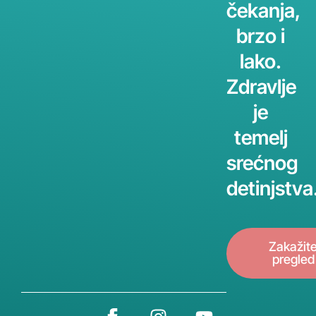
čekanja,
brzo i
lako.
Zdravlje
je
temelj
srećnog
detinjstva
Zakažit
pregled