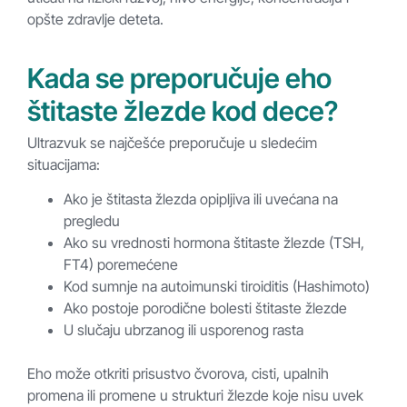
opšte zdravlje deteta.
Kada se preporučuje eho
štitaste žlezde kod dece?
Ultrazvuk se najčešće preporučuje u sledećim
situacijama:
Ako je štitasta žlezda opipljiva ili uvećana na
pregledu
Ako su vrednosti hormona štitaste žlezde (TSH,
FT4) poremećene
Kod sumnje na autoimunski tiroiditis (Hashimoto)
Ako postoje porodične bolesti štitaste žlezde
U slučaju ubrzanog ili usporenog rasta
Eho može otkriti prisustvo čvorova, cisti, upalnih
promena ili promene u strukturi žlezde koje nisu uvek