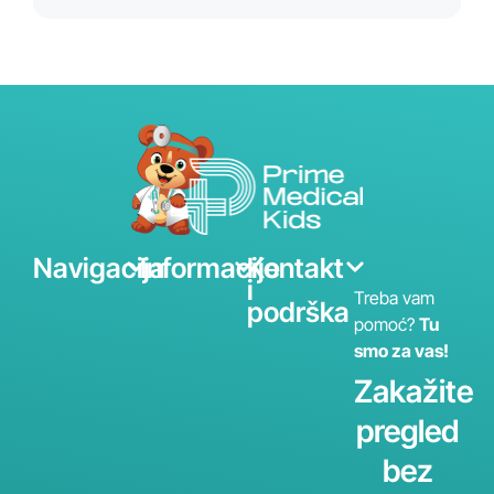
Navigacija
Informacije
Kontakt
i
Treba vam
podrška
pomoć?
Tu
smo za vas!
Zakažite
pregled
bez