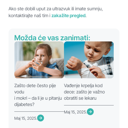
Ako ste dobili uput za ultrazvuk ili imate sumnju,
kontaktirajte naš tim i
zakažite pregled
.
Možda će vas zanimati:
Zašto dete često pije
Vađenje krpelja kod
vodu
dece: zašto je važno
i mokri – da li je u pitanju
obratiti se lekaru
dijabetes?
Maj 15, 2025.
Maj 15, 2025.