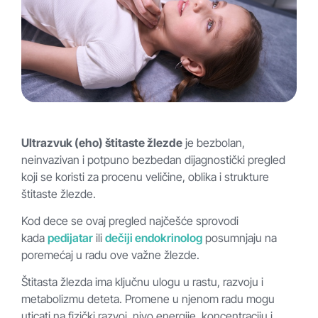
Ultrazvuk (eho) štitaste žlezde
je bezbolan,
neinvazivan i potpuno bezbedan dijagnostički pregled
koji se koristi za procenu veličine, oblika i strukture
štitaste žlezde.
Kod dece se ovaj pregled najčešće sprovodi
kada
pedijatar
ili
dečiji endokrinolog
posumnjaju na
poremećaj u radu ove važne žlezde.
Štitasta žlezda ima ključnu ulogu u rastu, razvoju i
metabolizmu deteta. Promene u njenom radu mogu
uticati na fizički razvoj, nivo energije, koncentraciju i