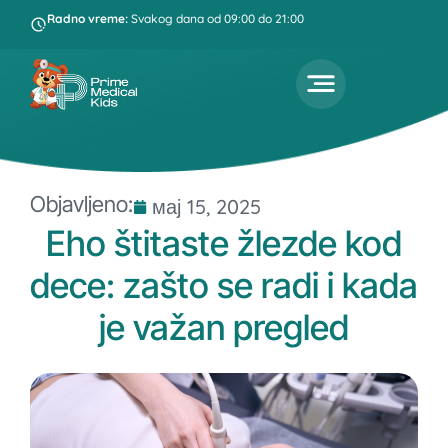
Radno vreme:
Svakog dana od 09:00 do 21:00
Objavljeno:
мај 15, 2025
Eho štitaste žlezde kod
dece: zašto se radi i kada
je važan pregled