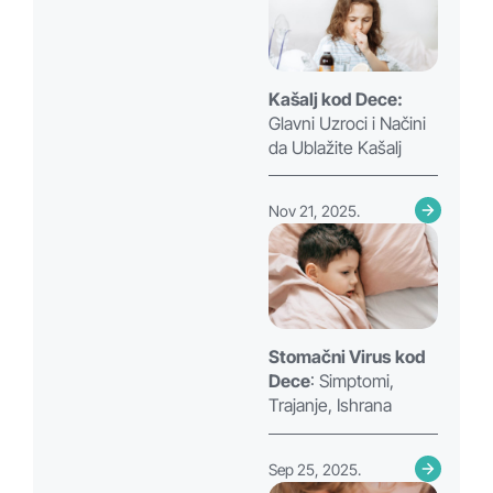
Kašalj kod Dece:
Glavni Uzroci i Načini
da Ublažite Kašalj
Nov 21, 2025.
Stomačni Virus
kod
Dece
: Simptomi,
Trajanje, Ishrana
Sep 25, 2025.