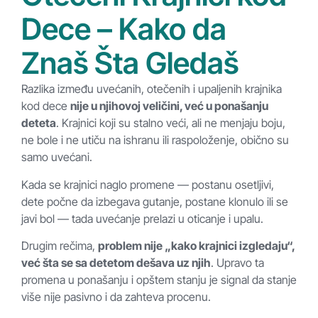
Dece – Kako da
Znaš Šta Gledaš
Razlika između uvećanih, otečenih i upaljenih krajnika
kod dece
nije u njihovoj veličini, već u ponašanju
deteta
. Krajnici koji su stalno veći, ali ne menjaju boju,
ne bole i ne utiču na ishranu ili raspoloženje, obično su
samo uvećani.
Kada se krajnici naglo promene — postanu osetljivi,
dete počne da izbegava gutanje, postane klonulo ili se
javi bol — tada uvećanje prelazi u oticanje i upalu.
Drugim rečima,
problem nije „kako krajnici izgledaju“,
već šta se sa detetom dešava uz njih
. Upravo ta
promena u ponašanju i opštem stanju je signal da stanje
više nije pasivno i da zahteva procenu.