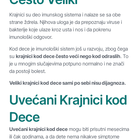
Krajnici su deo imunskog sistema i nalaze se sa obe
strane ždrela. Njihova uloga je da prepoznaju viruse i
bakterije koje ulaze kroz usta i nos i da pokrenu
imunološki odgovor.
Kod dece je imunološki sistem još u razvoju, zbog čega
su
krajnici kod dece često veći nego kod odraslih
. To
je u mnogim slučajevima potpuno normalno i ne znači
da postoji bolest.
Veliki krajnici kod dece sami po sebi nisu dijagnoza.
Uvećani Krajnici kod
Dece
Uvećani krajnici kod dece
mogu biti prisutni mesecima
ili čak godinama, a da dete nema nikakve simptome