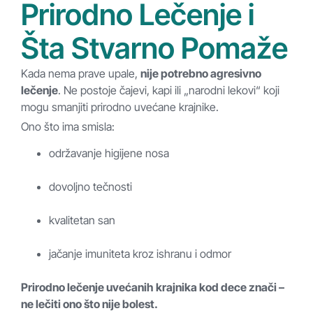
Prirodno Lečenje i
Šta Stvarno Pomaže
Kada nema prave upale,
nije potrebno agresivno
lečenje
. Ne postoje čajevi, kapi ili „narodni lekovi“ koji
mogu smanjiti prirodno uvećane krajnike.
Ono što ima smisla:
održavanje higijene nosa
dovoljno tečnosti
kvalitetan san
jačanje imuniteta kroz ishranu i odmor
Prirodno lečenje uvećanih krajnika kod dece znači –
ne lečiti ono što nije bolest.