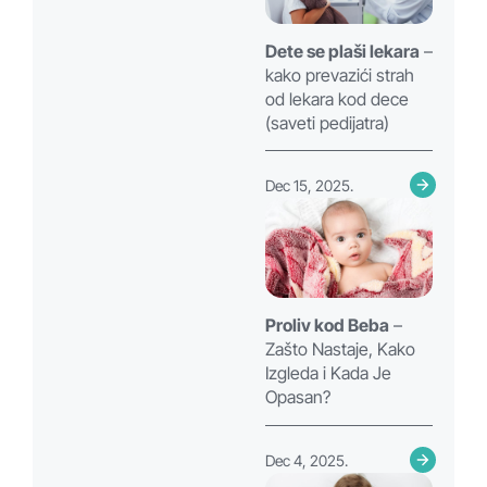
Dete se plaši lekara
–
kako prevazići strah
od lekara kod dece
(saveti pedijatra)
Dec 15, 2025.
Proliv kod Beba
–
Zašto Nastaje, Kako
Izgleda i Kada Je
Opasan?
Dec 4, 2025.