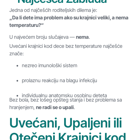
Jedna od najčešćih roditeljskih dilema je:
„Da li dete ima problem ako su krajnici veliki, a nema
temperaturu?“
U najvećem broju slučajeva —
nema
.
Uvećani krajnici kod dece bez temperature najčešće
znače:
nezreo imunološki sistem
prolaznu reakciju na blagu infekciju
individualnu anatomsku osobinu deteta
Bez bola, bez lošeg opšteg stanja i bez problema sa
hranjenjem,
ne radi se o upali
.
Uvećani, Upaljeni ili
Otečeni Krajnici kod