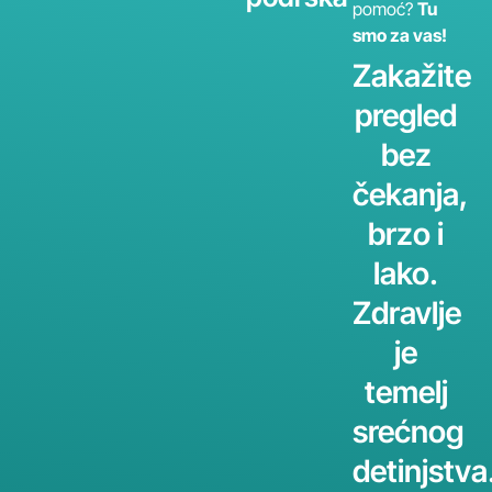
pomoć?
Tu
smo za vas!
Zakažite
pregled
bez
čekanja,
brzo i
lako.
Zdravlje
je
temelj
srećnog
detinjstva