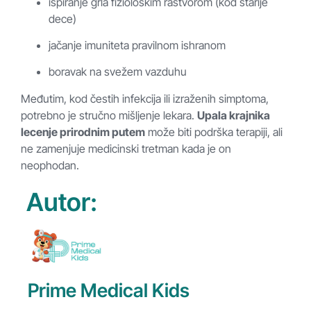
ispiranje grla fiziološkim rastvorom (kod starije
dece)
jačanje imuniteta pravilnom ishranom
boravak na svežem vazduhu
Međutim, kod čestih infekcija ili izraženih simptoma,
potrebno je stručno mišljenje lekara.
Upala krajnika
lecenje prirodnim putem
može biti podrška terapiji, ali
ne zamenjuje medicinski tretman kada je on
neophodan.
Autor:
Prime Medical Kids