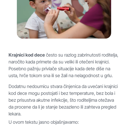
Krajnici kod dece
često su razlog zabrinutosti roditelja,
naročito kada primete da su veliki ili otečeni krajnici.
Posebno pažnju privlače situacije kada dete diše na
usta, hrče tokom sna ili se žali na nelagodnost u grlu.
Dodatnu nedoumicu stvara činjenica da uvećani krajnici
kod dece mogu postojati i bez temperature, bez bola i
bez prisustva akutne infekcije, što roditeljima otežava
da procene da li je stanje bezazleno ili zahteva pregled
lekara.
U ovom tekstu jasno objašnjavamo: