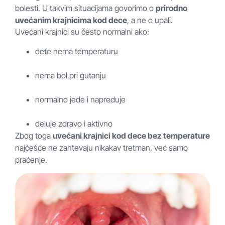
bolesti. U takvim situacijama govorimo o
prirodno
uvećanim krajnicima kod dece
, a ne o upali.
Uvećani krajnici su često normalni ako:
dete nema temperaturu
nema bol pri gutanju
normalno jede i napreduje
deluje zdravo i aktivno
Zbog toga
uvećani krajnici kod dece bez temperature
najčešće ne zahtevaju nikakav tretman, već samo
praćenje.