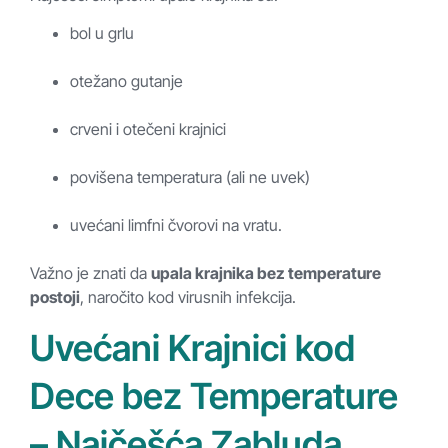
bol u grlu
otežano gutanje
crveni i otečeni krajnici
povišena temperatura (ali ne uvek)
uvećani limfni čvorovi na vratu.
Važno je znati da
upala krajnika bez temperature
postoji
, naročito kod virusnih infekcija.
Uvećani Krajnici kod
Dece bez Temperature
– Najčešća Zabluda