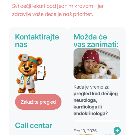
Svi dečji lekari pod jednim krovom - jer
zdravlje vaše dece je naš prioritet.
Kontaktirajte
Možda će
nas
vas zanimati:
Kada je vreme za
pregled kod dečijeg
neurologa,
Zakažite pregled
kardiologa ili
endokrinologa
?
Call centar
Feb 10, 2026.