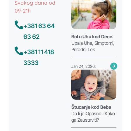
Svakog dana od
09-21h
+381 63 64
63 62
Bol u Uhu kod Dece
:
Upala Uha, Simptomi,
Prirodni Lek
+381 11 418
3333
Jan 24, 2026.
Štucanje kod Beba
:
Da li je Opasno i Kako
ga Zaustaviti?