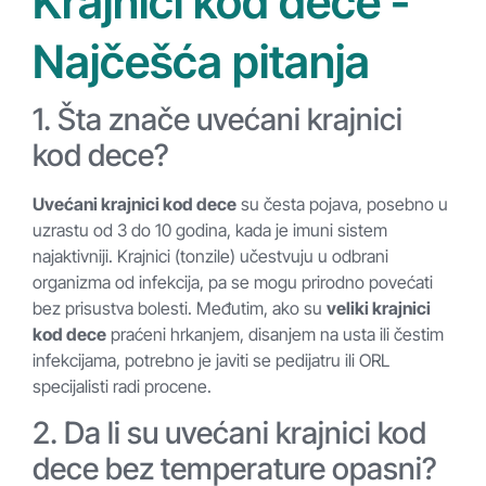
Krajnici kod dece -
Najčešća pitanja
1. Šta znače uvećani krajnici
kod dece?
Uvećani krajnici kod dece
su česta pojava, posebno u
uzrastu od 3 do 10 godina, kada je imuni sistem
najaktivniji. Krajnici (tonzile) učestvuju u odbrani
organizma od infekcija, pa se mogu prirodno povećati
bez prisustva bolesti. Međutim, ako su
veliki krajnici
kod dece
praćeni hrkanjem, disanjem na usta ili čestim
infekcijama, potrebno je javiti se pedijatru ili ORL
specijalisti radi procene.
2. Da li su uvećani krajnici kod
dece bez temperature opasni?