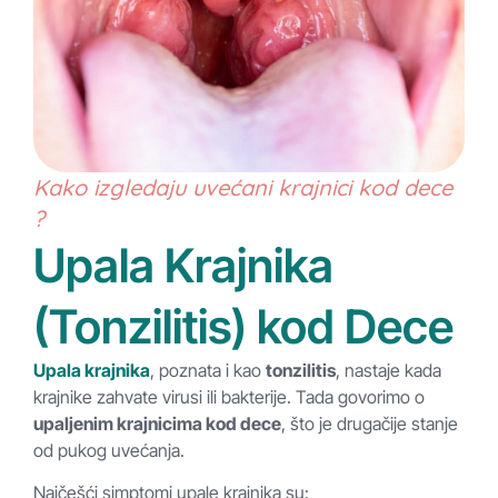
Kako izgledaju uvećani krajnici kod dece
?
Upala Krajnika
(Tonzilitis) kod Dece
Upala krajnika
, poznata i kao
tonzilitis
, nastaje kada
krajnike zahvate virusi ili bakterije. Tada govorimo o
upaljenim krajnicima kod dece
, što je drugačije stanje
od pukog uvećanja.
Najčešći simptomi upale krajnika su: