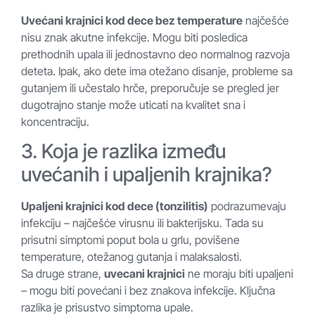
Uvećani krajnici kod dece bez temperature
najčešće
nisu znak akutne infekcije. Mogu biti posledica
prethodnih upala ili jednostavno deo normalnog razvoja
deteta. Ipak, ako dete ima otežano disanje, probleme sa
gutanjem ili učestalo hrče, preporučuje se pregled jer
dugotrajno stanje može uticati na kvalitet sna i
koncentraciju.
3. Koja je razlika između
uvećanih i upaljenih krajnika?
Upaljeni krajnici kod dece (tonzilitis)
podrazumevaju
infekciju – najčešće virusnu ili bakterijsku. Tada su
prisutni simptomi poput bola u grlu, povišene
temperature, otežanog gutanja i malaksalosti.
Sa druge strane,
uvecani krajnici
ne moraju biti upaljeni
– mogu biti povećani i bez znakova infekcije. Ključna
razlika je prisustvo simptoma upale.