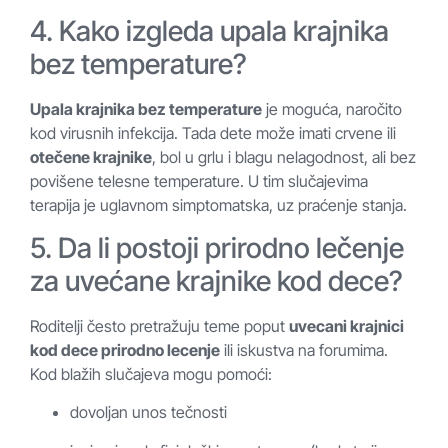
4. Kako izgleda upala krajnika
bez temperature?
Upala krajnika bez temperature
je moguća, naročito
kod virusnih infekcija. Tada dete može imati crvene ili
otečene krajnike
, bol u grlu i blagu nelagodnost, ali bez
povišene telesne temperature. U tim slučajevima
terapija je uglavnom simptomatska, uz praćenje stanja.
5. Da li postoji prirodno lečenje
za uvećane krajnike kod dece?
Roditelji često pretražuju teme poput
uvecani krajnici
kod dece prirodno lecenje
ili iskustva na forumima.
Kod blažih slučajeva mogu pomoći:
dovoljan unos tečnosti