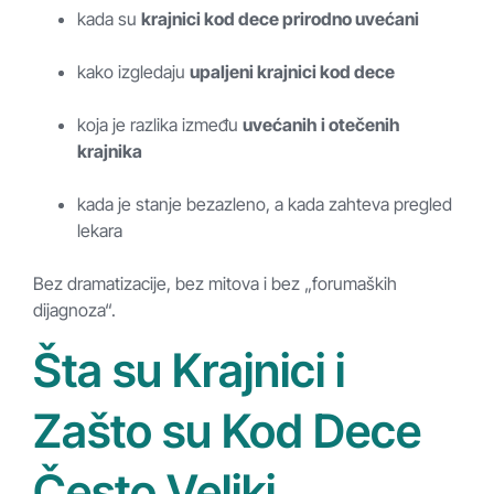
kada su
krajnici kod dece prirodno uvećani
kako izgledaju
upaljeni krajnici kod dece
koja je razlika između
uvećanih i otečenih
krajnika
kada je stanje bezazleno, a kada zahteva pregled
lekara
Bez dramatizacije, bez mitova i bez „forumaških
dijagnoza“.
Šta su Krajnici i
Zašto su Kod Dece
Često Veliki