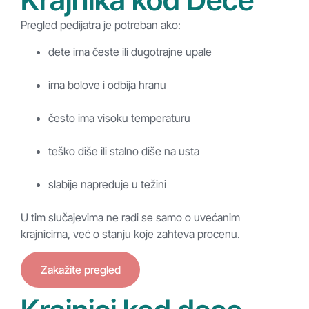
Pregled pedijatra je potreban ako:
dete ima česte ili dugotrajne upale
ima bolove i odbija hranu
često ima visoku temperaturu
teško diše ili stalno diše na usta
slabije napreduje u težini
U tim slučajevima ne radi se samo o uvećanim
krajnicima, već o stanju koje zahteva procenu.
Zakažite pregled