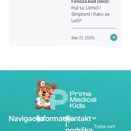
Fimoza kod Dece:
Koji su Uzroci i
Simptomi i Kako se
Leči?
Sep 21, 2025.
Navigacija
Informacije
Kontakt
i
Treba vam
podrška