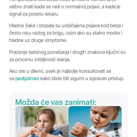
važno znati kada se radi o normalnoj pojavi, a kada je
signal za posetu lekaru.
Hladne šake i stopala su uobičajena pojava kod beba i
često nisu razlog za brigu, osim ako su stalno modre i
hladne uz druge simptome.
Praćenje bebinog ponašanja i drugih znakova ključni su
za procenu ozbiljnosti stanja.
Ako ste u dilemi, uvek je najbolje konsultovati se
sa
pedijatrom
kako biste bili sigurni u ispravan pristup.
Možda će vas zanimati: