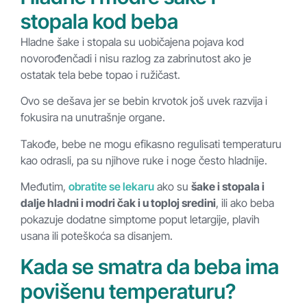
stopala kod beba
Hladne šake i stopala su uobičajena pojava kod
novorođenčadi i nisu razlog za zabrinutost ako je
ostatak tela bebe topao i ružičast.
Ovo se dešava jer se bebin krvotok još uvek razvija i
fokusira na unutrašnje organe.
Takođe, bebe ne mogu efikasno regulisati temperaturu
kao odrasli, pa su njihove ruke i noge često hladnije.
Međutim,
obratite se lekaru
ako su
šake i stopala i
dalje hladni i modri čak i u toploj sredini
, ili ako beba
pokazuje dodatne simptome poput letargije, plavih
usana ili poteškoća sa disanjem.
Kada se smatra da beba ima
povišenu temperaturu?