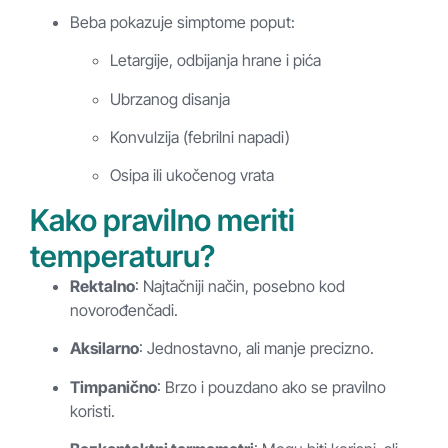
Beba pokazuje simptome poput:
Letargije, odbijanja hrane i pića
Ubrzanog disanja
Konvulzija (febrilni napadi)
Osipa ili ukočenog vrata
Kako pravilno meriti
temperaturu?
Rektalno
: Najtačniji način, posebno kod
novorođenčadi.
Aksilarno
: Jednostavno, ali manje precizno.
Timpanično
: Brzo i pouzdano ako se pravilno
koristi.