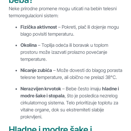
Neke prirodne promene mogu uticati na bebin telesni
termoregulacioni sistem:
Fizička aktivnost
– Pokreti, plač ili dojenje mogu
blago povisiti temperaturu.
Okolina
– Toplija odeća ili boravak u toplom
prostoru može izazvati prolazno povećanje
temperature.
Nicanje zubića
– Može dovesti do blagog porasta
telesne temperature, ali obično ne prelazi 38°C.
Nerazvijen krvotok
– Bebe često imaju
hladne i
modre šake i stopala
, što je posledica nezrelog
cirkulatornog sistema. Telo prioritizuje toplotu za
vitalne organe, dok su ekstremiteti slabije
prokrvljeni.
Hladne i modre šake i