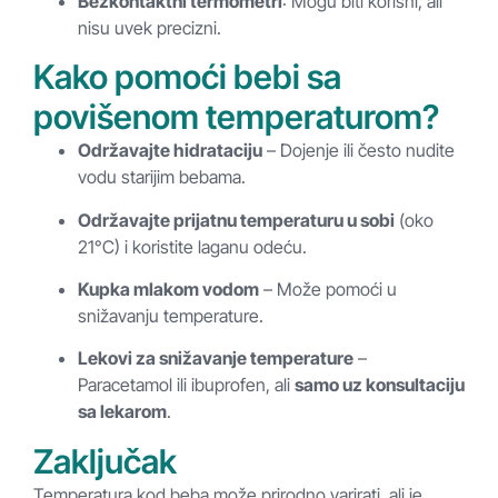
Bezkontaktni termometri
: Mogu biti korisni, ali
nisu uvek precizni.
Kako pomoći bebi sa
povišenom temperaturom?
Održavajte hidrataciju
– Dojenje ili često nudite
vodu starijim bebama.
Održavajte prijatnu temperaturu u sobi
(oko
21°C) i koristite laganu odeću.
Kupka mlakom vodom
– Može pomoći u
snižavanju temperature.
Lekovi za snižavanje temperature
–
Paracetamol ili ibuprofen, ali
samo uz konsultaciju
sa lekarom
.
Zaključak
Temperatura kod beba može prirodno varirati, ali je