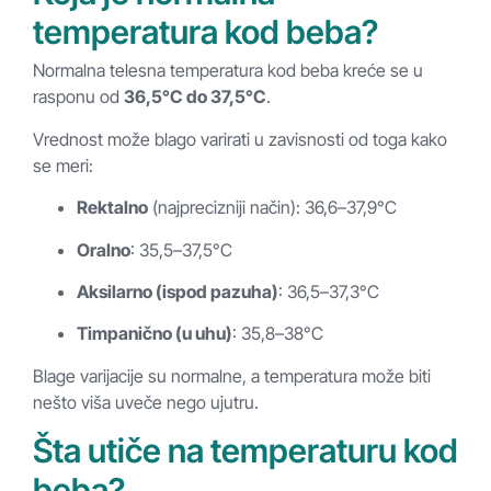
temperatura kod beba?
Normalna telesna temperatura kod beba kreće se u
rasponu od
36,5°C do 37,5°C
.
Vrednost može blago varirati u zavisnosti od toga kako
se meri:
Rektalno
(najprecizniji način): 36,6–37,9°C
Oralno
: 35,5–37,5°C
Aksilarno (ispod pazuha)
: 36,5–37,3°C
Timpanično (u uhu)
: 35,8–38°C
Blage varijacije su normalne, a temperatura može biti
nešto viša uveče nego ujutru.
Šta utiče na temperaturu kod
beba?