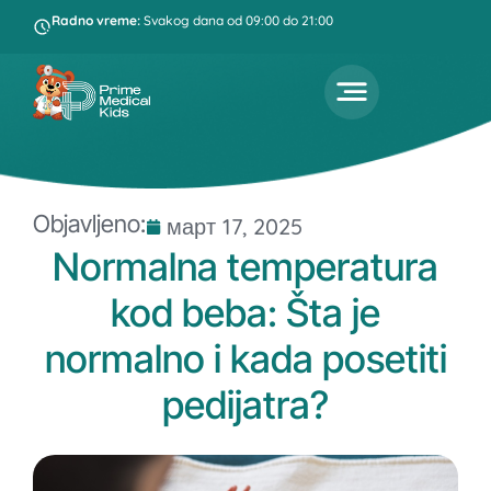
Radno vreme:
Svakog dana od 09:00 do 21:00
Objavljeno:
март 17, 2025
Normalna temperatura
kod beba: Šta je
normalno i kada posetiti
pedijatra?