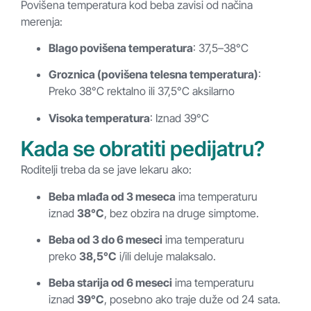
Povišena temperatura kod beba zavisi od načina
merenja:
Blago povišena temperatura
: 37,5–38°C
Groznica (povišena telesna temperatura)
:
Preko 38°C rektalno ili 37,5°C aksilarno
Visoka temperatura
: Iznad 39°C
Kada se obratiti pedijatru?
Roditelji treba da se jave lekaru ako:
Beba mlađa od 3 meseca
ima temperaturu
iznad
38°C
, bez obzira na druge simptome.
Beba od 3 do 6 meseci
ima temperaturu
preko
38,5°C
i/ili deluje malaksalo.
Beba starija od 6 meseci
ima temperaturu
iznad
39°C
, posebno ako traje duže od 24 sata.