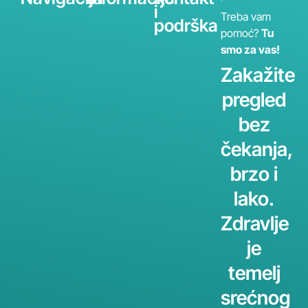
i
Treba vam
podrška
pomoć?
Tu
smo za vas!
Zakažite
pregled
bez
čekanja,
brzo i
lako.
Zdravlje
je
temelj
srećnog