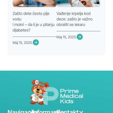
Zašto dete često pije
Vađenje krpelja kod
vodu
dece: zašto je važno
i mokri – da li je u pitanju
obratiti se lekaru
dijabetes?
Maj 15, 2025.
Maj 15, 2025.
Navigacija
Informacije
Kontakt