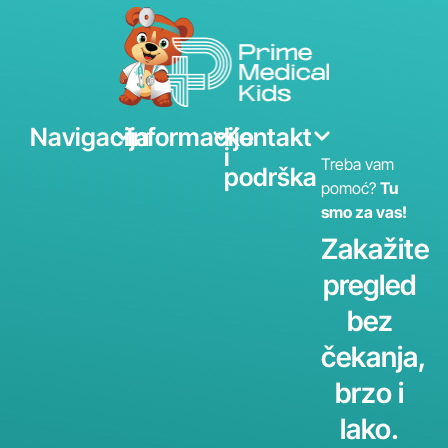
Navigacija
Informacije
Kontakt
i
Treba vam
podrška
pomoć?
Tu
smo za vas!
Zakažite
pregled
bez
čekanja,
brzo i
lako.