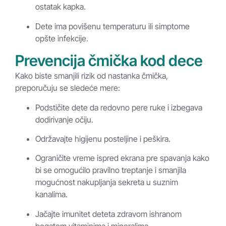
ostatak kapka.
Dete ima povišenu temperaturu ili simptome
opšte infekcije.
Prevencija čmička kod dece
Kako biste smanjili rizik od nastanka čmička,
preporučuju se sledeće mere:
Podstičite dete da redovno pere ruke i izbegava
dodirivanje očiju.
Održavajte higijenu posteljine i peškira.
Ograničite vreme ispred ekrana pre spavanja kako
bi se omogućilo pravilno treptanje i smanjila
mogućnost nakupljanja sekreta u suznim
kanalima.
Jačajte imunitet deteta zdravom ishranom
bogatom vitaminima i mineralima.