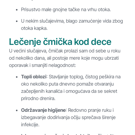
Prisustvo male gnojne tačke na vrhu otoka.
U nekim slučajevima, blago zamućenje vida zbog
otoka kapka.
Lečenje čmička kod dece
U većini slučajeva, čmičak prolazi sam od sebe u roku
od nekoliko dana, ali postoje mere koje mogu ubrzati
oporavak i smanjiti nelagodnost:
Topli oblozi
: Stavljanje toplog, čistog peškira na
oko nekoliko puta dnevno pomaže otvaranju
začepljenih kanalića i omogućava da se sekret
prirodno drenira.
Održavanje higijene
: Redovno pranje ruku i
izbegavanje dodirivanja očiju sprečava širenje
infekcije.