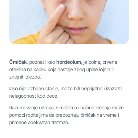
Čmičak
, poznat i kao
hordeolum
, je bolna, crvena
oteklina na kapku koja nastaje zbog upale lojnih ili
znojnih žlezda.
Iako nije ozbiljno stanje, može biti neprijatno i izazvati
nelagodnost kod dece.
Razumevanje uzroka, simptoma i načina lečenja može
pomoći roditeljima da prepoznaju čmičak na vreme i
primene adekvatan tretman.