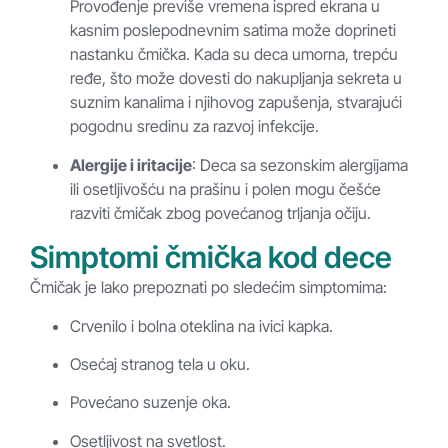
Provođenje previše vremena ispred ekrana u
kasnim poslepodnevnim satima može doprineti
nastanku čmička. Kada su deca umorna, trepću
ređe, što može dovesti do nakupljanja sekreta u
suznim kanalima i njihovog zapušenja, stvarajući
pogodnu sredinu za razvoj infekcije.
Alergije i iritacije
: Deca sa sezonskim alergijama
ili osetljivošću na prašinu i polen mogu češće
razviti čmičak zbog povećanog trljanja očiju.
Simptomi čmička kod dece
Čmičak je lako prepoznati po sledećim simptomima:
Crvenilo i bolna oteklina na ivici kapka.
Osećaj stranog tela u oku.
Povećano suzenje oka.
Osetljivost na svetlost.