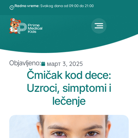
Radno vreme:
Svakog dana od 09:00 do 21:00
Objavljeno:
март 3, 2025
Čmičak kod dece:
Uzroci, simptomi i
lečenje