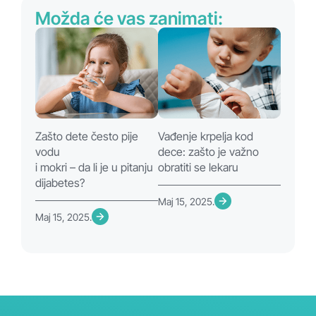
Možda će vas zanimati:
Zašto dete često pije
Vađenje krpelja kod
vodu
dece: zašto je važno
i mokri – da li je u pitanju
obratiti se lekaru
dijabetes?
Maj 15, 2025.
Maj 15, 2025.