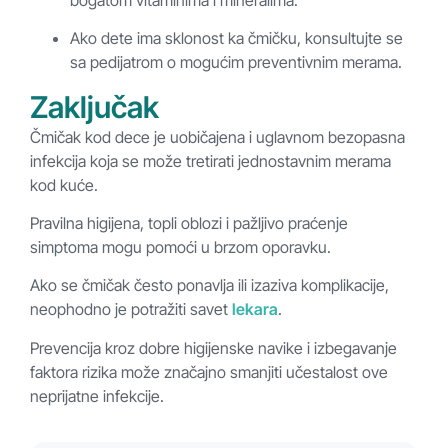
Ako dete ima sklonost ka čmičku, konsultujte se
sa pedijatrom o mogućim preventivnim merama.
Zaključak
Čmičak kod dece je uobičajena i uglavnom bezopasna
infekcija koja se može tretirati jednostavnim merama
kod kuće.
Pravilna higijena, topli oblozi i pažljivo praćenje
simptoma mogu pomoći u brzom oporavku.
Ako se čmičak često ponavlja ili izaziva komplikacije,
neophodno je potražiti savet
lekara
.
Prevencija kroz dobre higijenske navike i izbegavanje
faktora rizika može značajno smanjiti učestalost ove
neprijatne infekcije.