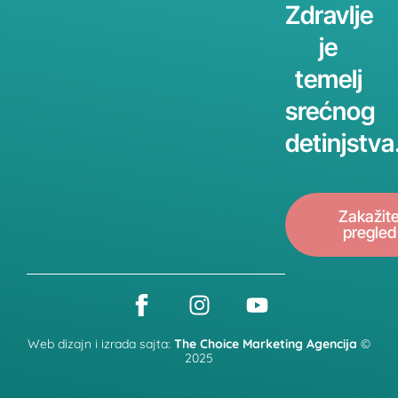
Zdravlje
je
temelj
srećnog
detinjstva
Zakažit
pregled
Web dizajn i izrada sajta:
The Choice Marketing Agencija
©
2025