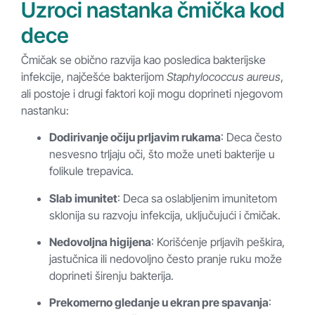
Uzroci nastanka čmička kod
dece
Čmičak se obično razvija kao posledica bakterijske
infekcije, najčešće bakterijom
Staphylococcus aureus
,
ali postoje i drugi faktori koji mogu doprineti njegovom
nastanku:
Dodirivanje očiju prljavim rukama
: Deca često
nesvesno trljaju oči, što može uneti bakterije u
folikule trepavica.
Slab imunitet
: Deca sa oslabljenim imunitetom
sklonija su razvoju infekcija, uključujući i čmičak.
Nedovoljna higijena
: Korišćenje prljavih peškira,
jastučnica ili nedovoljno često pranje ruku može
doprineti širenju bakterija.
Prekomerno gledanje u ekran pre spavanja
: