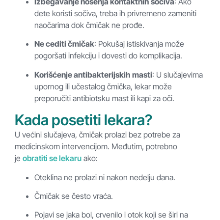
Izbegavanje nošenja kontaktnih sočiva
: Ako
dete koristi sočiva, treba ih privremeno zameniti
naočarima dok čmičak ne prođe.
Ne cediti čmičak
: Pokušaj istiskivanja može
pogoršati infekciju i dovesti do komplikacija.
Korišćenje antibakterijskih masti
: U slučajevima
upornog ili učestalog čmička, lekar može
preporučiti antibiotsku mast ili kapi za oči.
Kada posetiti lekara?
U većini slučajeva, čmičak prolazi bez potrebe za
medicinskom intervencijom. Međutim, potrebno
je
obratiti se lekaru
ako:
Oteklina ne prolazi ni nakon nedelju dana.
Čmičak se često vraća.
Pojavi se jaka bol, crvenilo i otok koji se širi na