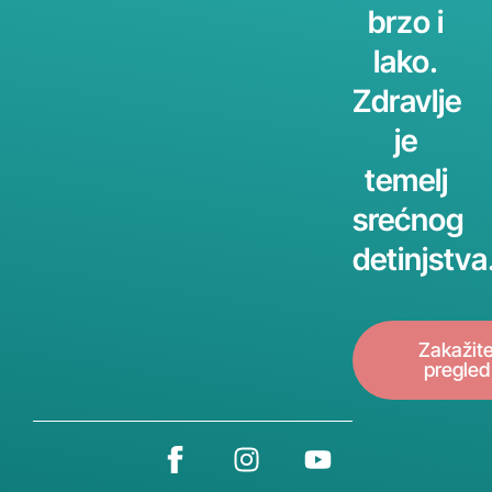
brzo i
lako.
Zdravlje
je
temelj
srećnog
detinjstva
Zakažit
pregled