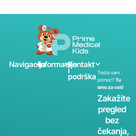
Navigacija
Informacije
Kontakt
i
Treba vam
podrška
pomoć?
Tu
smo za vas!
Zakažite
pregled
bez
čekanja,