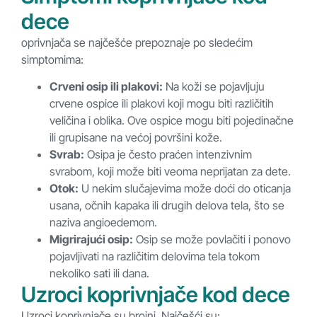
dece
oprivnjača se najčešće prepoznaje po sledećim
simptomima:
Crveni osip ili plakovi:
Na koži se pojavljuju
crvene ospice ili plakovi koji mogu biti različitih
veličina i oblika. Ove ospice mogu biti pojedinačne
ili grupisane na većoj površini kože.
Svrab:
Osipa je često praćen intenzivnim
svrabom, koji može biti veoma neprijatan za dete.
Otok:
U nekim slučajevima može doći do oticanja
usana, očnih kapaka ili drugih delova tela, što se
naziva angioedemom.
Migrirajući osip:
Osip se može povlačiti i ponovo
pojavljivati na različitim delovima tela tokom
nekoliko sati ili dana.
Uzroci koprivnjače kod dece
Uzroci koprivnjače su brojni. Najčešći su: