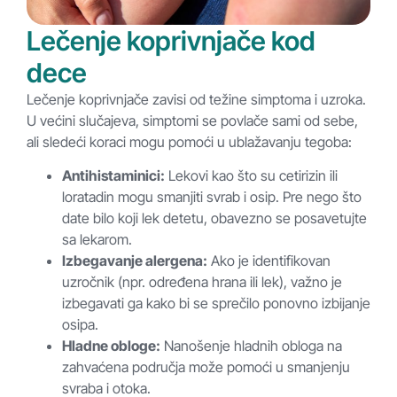
Lečenje koprivnjače kod
dece
Lečenje koprivnjače zavisi od težine simptoma i uzroka.
U većini slučajeva, simptomi se povlače sami od sebe,
ali sledeći koraci mogu pomoći u ublažavanju tegoba:
Antihistaminici:
Lekovi kao što su cetirizin ili
loratadin mogu smanjiti svrab i osip. Pre nego što
date bilo koji lek detetu, obavezno se posavetujte
sa lekarom.
Izbegavanje alergena:
Ako je identifikovan
uzročnik (npr. određena hrana ili lek), važno je
izbegavati ga kako bi se sprečilo ponovno izbijanje
osipa.
Hladne obloge:
Nanošenje hladnih obloga na
zahvaćena područja može pomoći u smanjenju
svraba i otoka.