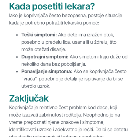
Kada posetiti lekara?
Iako je koprivnjača često bezopasna, postoje situacije
kada je potrebno potražiti lekarsku pomoć:
Teški simptomi:
Ako dete ima izražen otok,
posebno u predelu lica, usana ili u ždrelu, što
može otežati disanje.
Dugotrajni simptomi:
Ako simptomi traju duže od
nekoliko dana bez poboljšanja.
Ponavljanje simptoma:
Ako se koprivnjača često
“vraća”, potrebno je detaljnije ispitivanje da bi se
utvrdio uzrok.
Zaključak
Koprivnjača je relativno čest problem kod dece, koji
može izazvati zabrinutost roditelja. Neophodno je na
vreme prepoznati njene znakove i simptome,
identifikovati uzroke i adekvatno je lečiti. Da bi se detetu
obezbedio odgovarajući tretman neophodno