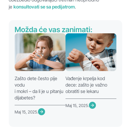
je
konsultovati se sa pedijatrom
.
Možda će vas zanimati:
Zašto dete često pije
Vađenje krpelja kod
vodu
dece: zašto je važno
i mokri – da li je u pitanju
obratiti se lekaru
dijabetes?
Maj 15, 2025.
Maj 15, 2025.