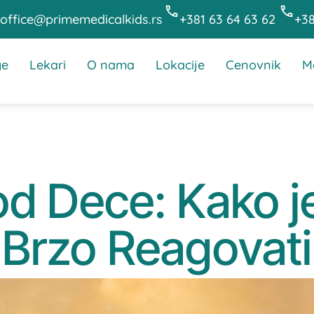
office@primemedicalkids.rs
+381 63 64 63 62
+38
ge
Lekari
O nama
Lokacije
Cenovnik
Me
d Dece: Kako je
Brzo Reagovati