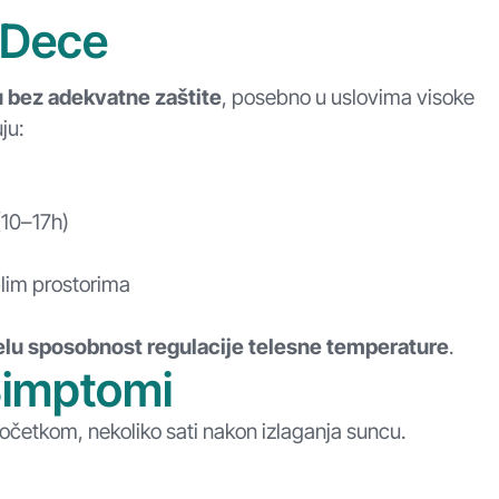
 Dece
u bez adekvatne zaštite
, posebno u uslovima visoke
ju:
(10–17h)
plim prostorima
elu sposobnost regulacije telesne temperature
.
Simptomi
 početkom, nekoliko sati nakon izlaganja suncu.