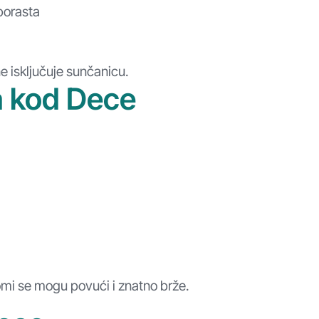
porasta
e isključuje sunčanicu.
a kod Dece
omi se mogu povući i znatno brže.