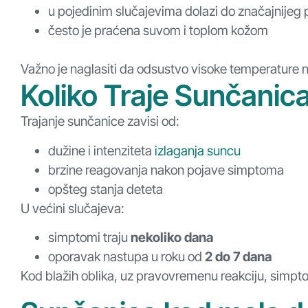
u pojedinim slučajevima dolazi do značajnijeg 
često je praćena suvom i toplom kožom
Važno je naglasiti da odsustvo visoke temperature n
Koliko Traje Sunčanic
Trajanje sunčanice zavisi od:
dužine i intenziteta
izlaganja suncu
brzine reagovanja nakon pojave simptoma
opšteg stanja deteta
U većini slučajeva:
simptomi traju
nekoliko dana
oporavak nastupa u roku od
2 do 7 dana
Kod blažih oblika, uz pravovremenu reakciju, simpt