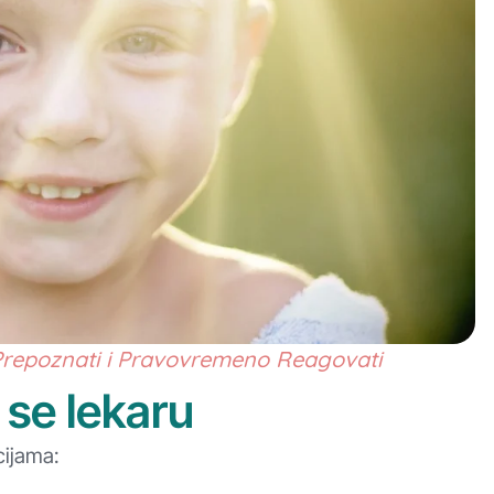
Prepoznati i Pravovremeno Reagovati
 se lekaru
cijama: