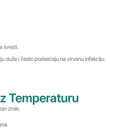
 svesti.
aju duže i često podsećaju na virusnu infekciju:
uz Temperaturu
zan znak.
šena