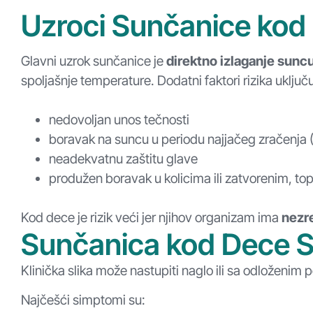
Uzroci Sunčanice kod
Glavni uzrok sunčanice je
direktno izlaganje sunc
spoljašnje temperature.
Dodatni faktori rizika uključu
nedovoljan unos tečnosti
boravak na suncu u periodu najjačeg zračenja 
neadekvatnu zaštitu glave
produžen boravak u kolicima ili zatvorenim, to
Kod dece je rizik veći jer njihov organizam ima
nezr
Sunčanica kod Dece 
Klinička slika može nastupiti naglo ili sa odloženim
Najčešći simptomi su: