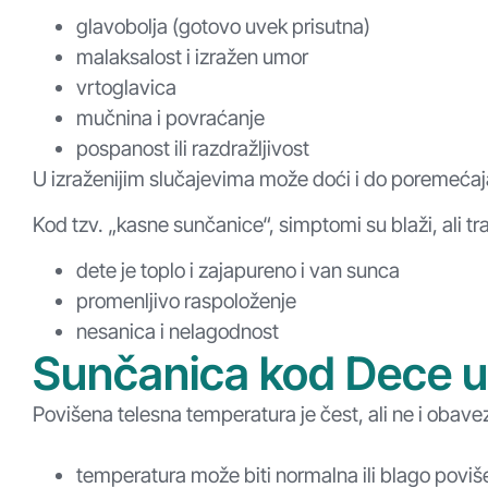
glavobolja (gotovo uvek prisutna)
malaksalost i izražen umor
vrtoglavica
mučnina i povraćanje
pospanost ili razdražljivost
U izraženijim slučajevima može doći i do poremećaja
Kod tzv. „kasne sunčanice“, simptomi su blaži, ali tr
dete je toplo i zajapureno i van sunca
promenljivo raspoloženje
nesanica i nelagodnost
Sunčanica kod Dece 
Povišena telesna temperatura je čest, ali ne i obave
temperatura može biti normalna ili blago povi