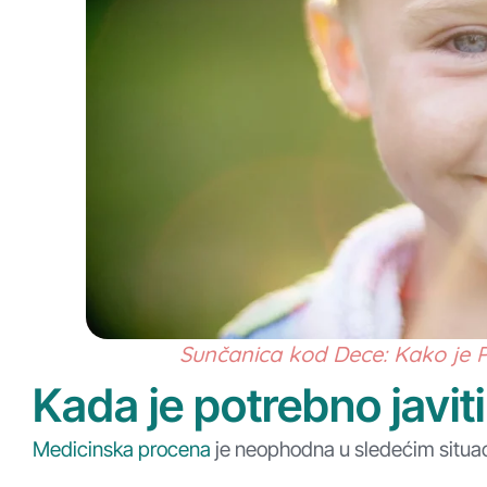
Sunčanica kod Dece: Kako je 
Kada je potrebno javiti
Medicinska procena
je neophodna u sledećim situa